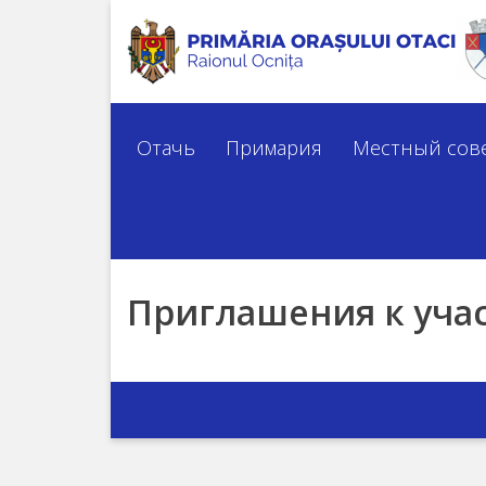
Отачь
История
Отачь
Примария
Местный сов
города
Символы
города
Приглашения к уча
Известные
личности
Туризм