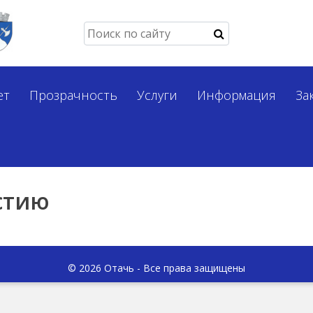
ет
Прозрачность
Услуги
Информация
За
стию
© 2026 Отачь - Все права защищены