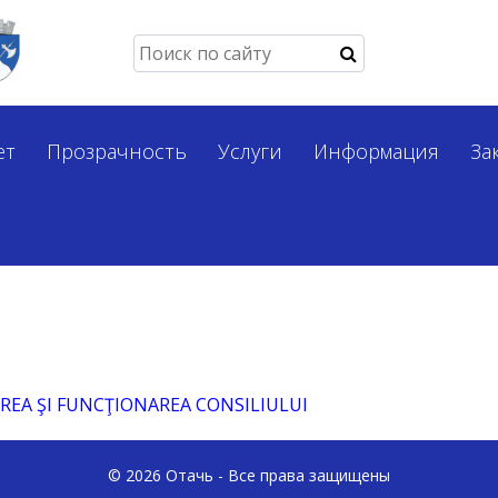
ет
Прозрачность
Услуги
Информация
За
EA ŞI FUNCŢIONAREA CONSILIULUI
© 2026 Отачь - Все права защищены