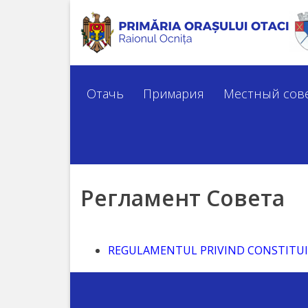
Отачь
История
Отачь
Примария
Местный сов
города
Символы
города
Регламент Совета
Известные
личности
REGULAMENTUL PRIVIND CONSTITUIR
Туризм