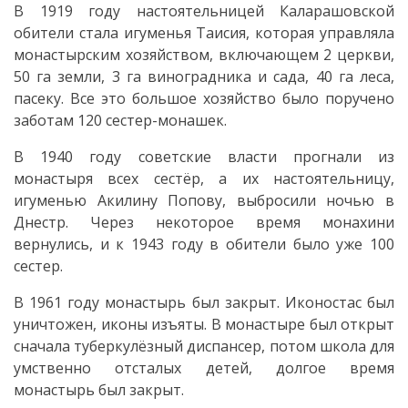
Общественные
В 1919 году настоятельницей Каларашовской
обители стала игуменья Таисия, которая управляла
обсуждения
монастырским хозяйством, включающем 2 церкви,
50 га земли, 3 га виноградника и сада, 40 га леса,
Услуги
пасеку. Все это большое хозяйство было поручено
заботам 120 сестер-монашек.
Выдача
В 1940 году советские власти прогнали из
разрешений
монастыря всех сестёр, а их настоятельницу,
игуменью Акилину Попову, выбросили ночью в
Финансовая
Днестр. Через некоторое время монахини
вернулись, и к 1943 году в обители было уже 100
помощь
сестер.
Информация
В 1961 году монастырь был закрыт. Иконостас был
уничтожен, иконы изъяты. В монастыре был открыт
Стратегия
сначала туберкулёзный диспансер, потом школа для
умственно отсталых детей, долгое время
развития
монастырь был закрыт.