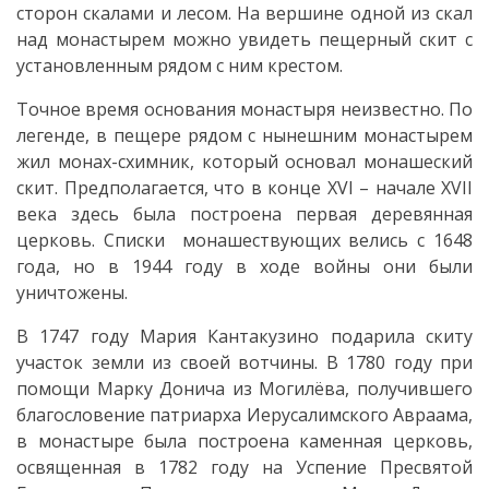
сторон скалами и лесом. На вершине одной из скал
сада
над монастырем можно увидеть пещерный скит с
№2*Родничок*
установленным рядом с ним крестом.
г.Отачь
Точное время основания монастыря неизвестно. По
легенде, в пещере рядом с нынешним монастырем
Церковь
жил монах-схимник, который основал монашеский
скит. Предполагается, что в конце XVI – начале XVII
Примария
века здесь была построена первая деревянная
церковь. Списки монашествующих велись с 1648
Примарь
года, но в 1944 году в ходе войны они были
уничтожены.
города
В 1747 году Мария Кантакузино подарила скиту
Аппарат
участок земли из своей вотчины. В 1780 году при
помощи Марку Донича из Могилёва, получившего
мэрии
благословение патриарха Иерусалимского Авраама,
в монастыре была построена каменная церковь,
Внутренний
освященная в 1782 году на Успение Пресвятой