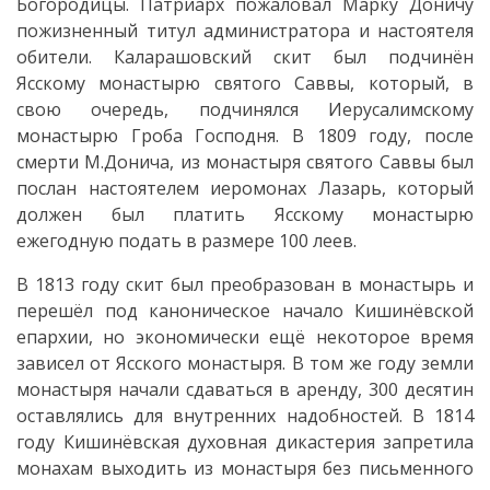
Богородицы. Патриарх пожаловал Марку Доничу
распорядок
пожизненный титул администратора и настоятеля
обители. Каларашовский скит был подчинён
Организационная
Ясскому монастырю святого Саввы, который, в
структура
свою очередь, подчинялся Иерусалимскому
монастырю Гроба Господня. В 1809 году, после
Распоряжения
смерти М.Донича, из монастыря святого Саввы был
послан настоятелем иеромонах Лазарь, который
мэра
должен был платить Ясскому монастырю
ежегодную подать в размере 100 леев.
Местный
В 1813 году скит был преобразован в монастырь и
совет
перешёл под каноническое начало Кишинёвской
епархии, но экономически ещё некоторое время
Секретарь
зависел от Ясского монастыря. В том же году земли
монастыря начали сдаваться в аренду, 300 десятин
совета
оставлялись для внутренних надобностей. В 1814
году Кишинёвская духовная дикастерия запретила
Состав
монахам выходить из монастыря без письменного