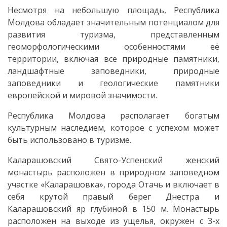
Инвестируйте
Несмотря на небольшую площадь, Республика
в
Молдова обладает значительным потенциалом для
развития туризма, представленным
Отачь
геоморфологическими особенностями её
территории, включая все природные памятники,
Библиотека
ландшафтные заповедники, природные
заповедники и геологические памятники
Детские
европейской и мировой значимости.
сады
Республика Молдова располагает богатым
культурным наследием, которое с успехом может
Детский/
быть использовано в туризме.
сад
Каларашовский Свято-Успенский женский
№1
монастырь расположен в природном заповедном
участке «Каларашовка», города Отачь и включает в
«Солнышко».
себя крутой правый берег Днестра и
Каларашовский яр глубиной в 150 м. Монастырь
Ясли/
расположен на выходе из ущелья, окружен с 3-х