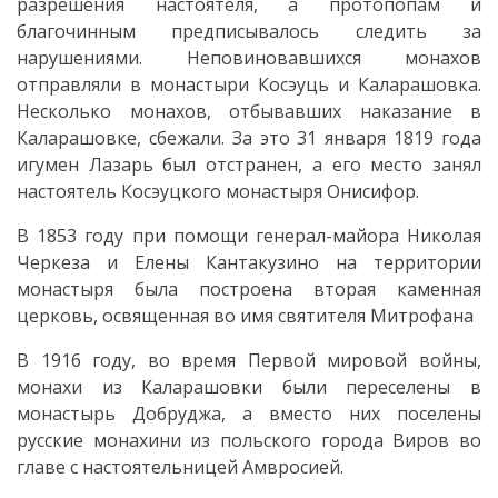
совета
разрешения настоятеля, а протопопам и
благочинным предписывалось следить за
Регламент
нарушениями. Неповиновавшихся монахов
отправляли в монастыри Косэуць и Каларашовка.
Совета
Несколько монахов, отбывавших наказание в
Каларашовке, сбежали. За это 31 января 1819 года
Решения
игумен Лазарь был отстранен, а его место занял
настоятель Косэуцкого монастыря Онисифор.
Совета
В 1853 году при помощи генерал-майора Николая
Протокол
Черкеза и Елены Кантакузино на территории
монастыря была построена вторая каменная
совещания
церковь, освященная во имя святителя Митрофана
Прозрачность
В 1916 году, во время Первой мировой войны,
монахи из Каларашовки были переселены в
Проекты
монастырь Добруджа, а вместо них поселены
русские монахини из польского города Виров во
решений
главе с настоятельницей Амвросией.