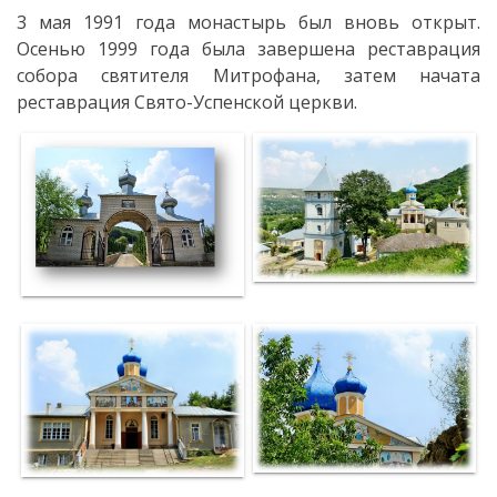
Регламенты
3 мая 1991 года монастырь был вновь открыт.
Осенью 1999 года была завершена реставрация
Местные
собора святителя Митрофана, затем начата
реставрация Свято-Успенской церкви.
налоги
Декларации
об
активах
Закупки
Приглашения
к
участию