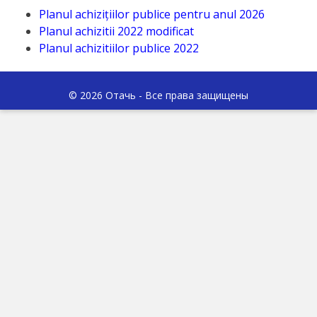
Инвестируйте
Planul achizițiilor publice pentru anul 2026
в
Planul achizitii 2022 modificat
Planu
l achizitiilor publice 2022
Отачь
Библиотека
© 2026 Отачь - Все права защищены
Детские
сады
Детский/
сад
№1
«Солнышко».
Ясли/