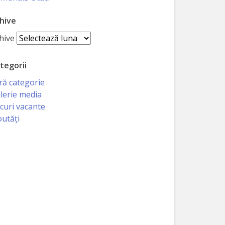
hive
hive
tegorii
ră categorie
lerie media
curi vacante
utăți