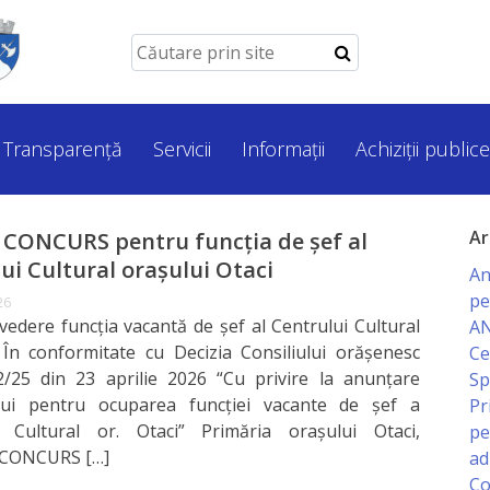
Transparență
Servicii
Informații
Achiziții publice
Ar
CONCURS pentru funcţia de şef al
ui Cultural oraşului Otaci
An
pe
26
vedere funcţia vacantă de şef al Centrului Cultural
AN
 În conformitate cu Decizia Consiliului orăşenesc
Ce
2/25 din 23 aprilie 2026 “Cu privire la anunţare
Sp
lui pentru ocuparea funcţiei vacante de șef a
Pr
i Cultural or. Otaci” Primăria oraşului Otaci,
pe
CONCURS […]
ad
Co