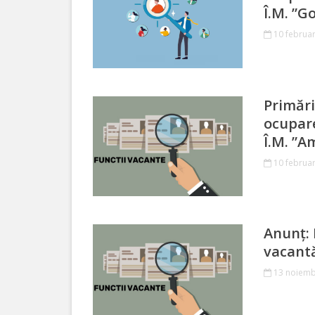
сада
Î.M. ”G
№2*Родничок*
10 februar
г.Отачь
Biserica
Primări
ocupare
Primăria
Î.M. ”A
10 februar
Primar
Aparatul
primăriei
Anunț: 
vacantă
Regulamentul
13 noiemb
intern