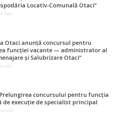
ospodăria Locativ-Comunală Otaci”
ie 2026
a Otaci anunță concursul pentru
a funcției vacante — administrator al
menajare și Salubrizare Otaci”
ie 2026
Prelungirea concursului pentru funcția
 de execuție de specialist principal
rie 2025