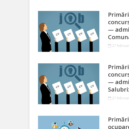
Investește
Primări
în
concurs
— admin
Otaci
Comuna
Biblioteca
27 februar
Grădinițe
Primări
concurs
Детский/
— admin
сад
Salubri
№1
27 februar
«Солнышко».
Primări
Ясли/
ocupare