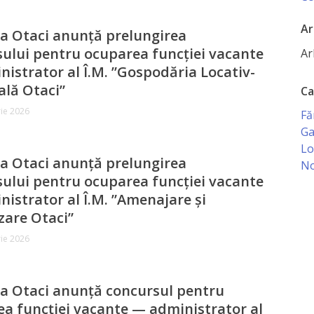
Ar
a Otaci anunță prelungirea
ului pentru ocuparea funcției vacante
Ar
istrator al Î.M. ”Gospodăria Locativ-
lă Otaci”
Ca
ie 2026
Fă
Ga
Lo
a Otaci anunță prelungirea
No
ului pentru ocuparea funcției vacante
istrator al Î.M. ”Amenajare și
zare Otaci”
ie 2026
a Otaci anunță concursul pentru
a funcției vacante — administrator al