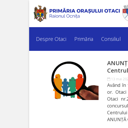
Despre
Otaci
Despre Otaci
Primăria
Consiliul
Istoria
orașului
ANUNŢ 
Centrul
Simbolurile
13 mai 20
orașului
Având în 
or. Otaci
Personalități
Otaci nr.
concursu
marcante
Centrulu
ANUNŢĂ 
Turism