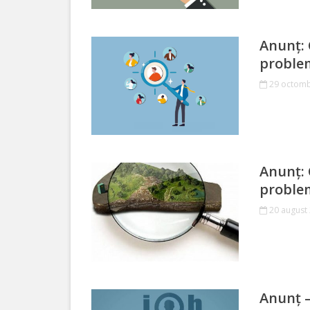
Organigrama
Anunț: 
Dispozițiile
problem
primarului
29 octomb
Consiliul
Secretarul
Anunț: 
consiliului
problem
Componența
20 august
consiliului
Regulamentul
consiliului
Anunț –