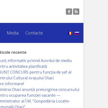
Media
Contacte
ticole recente
unț informativ privind Acordul de mediu
ntru activitatea planificată
UNŢ CONCURS pentru funcţia de şef al
ntrului Cultural oraşului Otaci
re informare!
imăria Otaci anunță prelungirea concursului
ntru ocuparea funcției vacante —
ministrator al Î.M. ”Gospodăria Locativ-
munală Otaci”