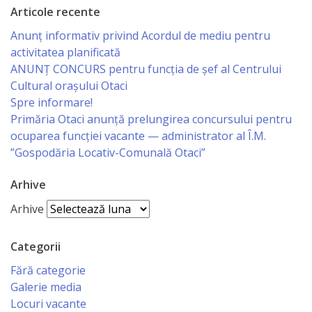
Articole recente
Investește
Anunț informativ privind Acordul de mediu pentru
în
activitatea planificată
ANUNŢ CONCURS pentru funcţia de şef al Centrului
Otaci
Cultural oraşului Otaci
Spre informare!
Biblioteca
Primăria Otaci anunță prelungirea concursului pentru
ocuparea funcției vacante — administrator al Î.M.
Grădinițe
”Gospodăria Locativ-Comunală Otaci”
Детский/
Arhive
Arhive
сад
№1
Categorii
«Солнышко».
Fără categorie
Galerie media
Ясли/
Locuri vacante