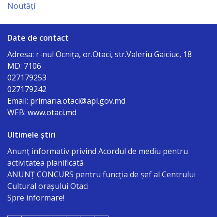
Noutăți
сада
№2*Родничок*
Date de contact
г.Отачь
Adresa: r-nul Ocniţa, or.Otaci, str.Valeriu Gaiciuc, 18
MD: 7106
Biserica
027179253
027179242
Primăria
Email: primaria.otaci@apl.gov.md
WEB: www.otaci.md
Primar
Ultimele știri
Aparatul
Anunț informativ privind Acordul de mediu pentru
primăriei
activitatea planificată
ANUNŢ CONCURS pentru funcţia de şef al Centrului
Regulamentul
Cultural oraşului Otaci
Spre informare!
intern