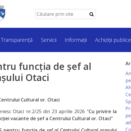
Transparență
Servicii
Informații
Achiziții publice
u funcţia de şef al
Ar
An
aşului Otaci
pe
AN
Ce
Centrului Cultural or. Otaci
Sp
Pr
enesc Otaci nr.2/25 din 23 aprilie 2026 “
Cu privire la
pe
cţiei vacante de
șef a Centrului Cultural or. Otaci”
ad
Co
S pentru funcţia de
şef al
Centrului Cultural oraşului