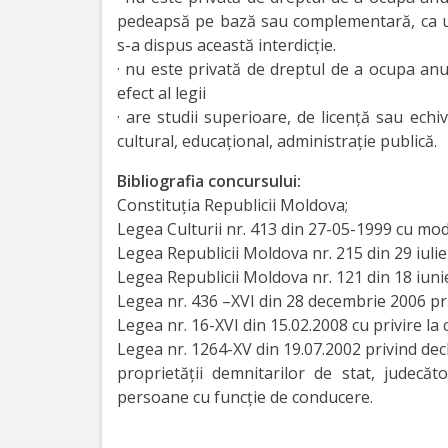
pedeapsă pe bază sau complementară, ca urm
Deciziile
s-a dispus această interdicție.
consiliului
· nu este privată de dreptul de a ocupa anu
efect al legii
Procese-
· are studii superioare, de licenţă sau ech
cultural, educaţional, administrație publică.
Verbale
Bibliografia concursului:
ale
Constituţia Republicii Moldova;
ședințelor
Legea Culturii nr. 413 din 27-05-1999 cu modi
Legea Republicii Moldova nr. 215 din 29 iulie 
Transparență
Legea Republicii Moldova nr. 121 din 18 iunie
Legea nr. 436 –XVI din 28 decembrie 2006 pri
Legea nr. 16-XVI din 15.02.2008 cu privire la c
Proiecte
Legea nr. 1264-XV din 19.07.2002 privind decl
de
proprietăţii demnitarilor de stat, judecăto
persoane cu funcţie de conducere.
decizii