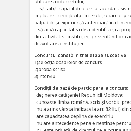
utilizare a internetului;
Organigrama
– să aibă capacitatea de a acorda asiste
implicare nemijlocită în soluţionarea p
Dispozițiile
palpabile și experiență anterioară în domeni
– să aibă capacitatea de a identifica și a p
primarului
din activitatea instituției, prezentând în c
dezvoltare a instituției.
Consiliul
Concursul constă in trei etape succesive:
Secretarul
1)selecția dosarelor de concurs
2)proba scrisă
consiliului
3)interviul
Componența
Condiţii de bază de participare la concurs:
· deţinerea cetăţeniei Republicii Moldova;
consiliului
· cunoaște limba română, scris și vorbit, pre
· nu a atins vârsta indicată la art. 82 lit. i) 
Regulamentul
· are capacitatea deplină de exercițiu
· nu are antecedente penale nestinse pentru 
consiliului
· nu este privată de dreptul de a ocupa anu