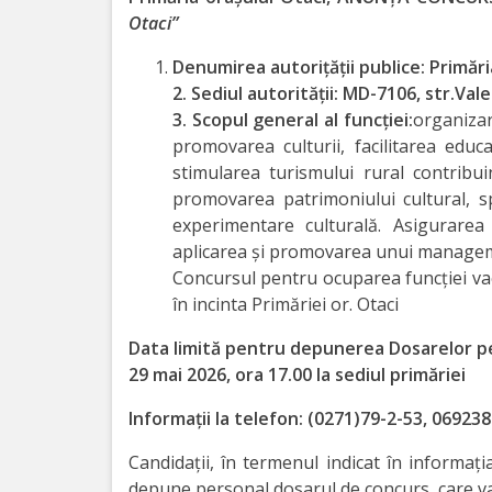
Otaci”
Investește
Denumirea autoriţăţii publice: Primăria
în
2. Sediul autorităţii: MD-7106, str.Vale
Otaci
3. Scopul general al funcţiei:
organizare
promovarea culturii, facilitarea educaț
stimularea turismului rural contribu
Biblioteca
promovarea patrimoniului cultural, spri
experimentare culturală. Asigurarea r
Grădinițe
aplicarea și promovarea unui manage
Concursul pentru ocuparea funcției vaca
Детский/
în incinta Primăriei or. Otaci
сад
Data limită pentru depunerea Dosarelor p
№1
29 mai 2026, ora 17.00 la sediul primăriei
«Солнышко».
Informaţii la telefon: (0271)79-2-53, 069238
Candidaţii, în termenul indicat în informaţi
Ясли/
depune personal dosarul de concurs, care va