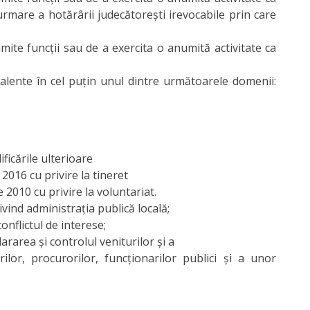
are a hotărârii judecătorești irevocabile prin care
mite funcții sau de a exercita o anumită activitate ca
ivalente în cel puțin unul dintre următoarele domenii:
ficările ulterioare
2016 cu privire la tineret
 2010 cu privire la voluntariat.
vind administraţia publică locală;
onflictul de interese;
ararea şi controlul veniturilor şi a
rilor, procurorilor, funcţionarilor publici şi a unor