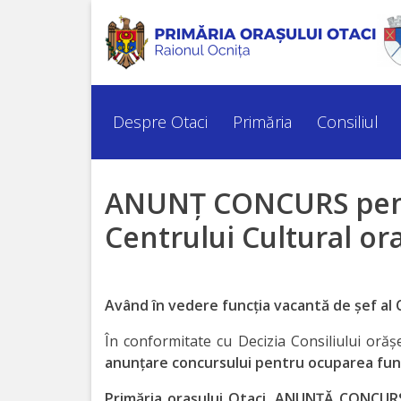
Despre
Otaci
Despre Otaci
Primăria
Consiliul
Istoria
orașului
ANUNŢ CONCURS pentr
Centrului Cultural or
Simbolurile
orașului
Având în vedere funcţia vacantă de şef
al 
Personalități
marcante
În conformitate cu Decizia Consiliului orăş
anunţare concursului pentru ocuparea fun
Turism
Primăria oraşului Otaci, ANUNŢĂ CONCUR