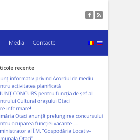
Media
Contacte
ticole recente
unț informativ privind Acordul de mediu
ntru activitatea planificată
UNŢ CONCURS pentru funcţia de şef al
ntrului Cultural oraşului Otaci
re informare!
imăria Otaci anunță prelungirea concursului
ntru ocuparea funcției vacante —
ministrator al Î.M. ”Gospodăria Locativ-
munală Otaci”