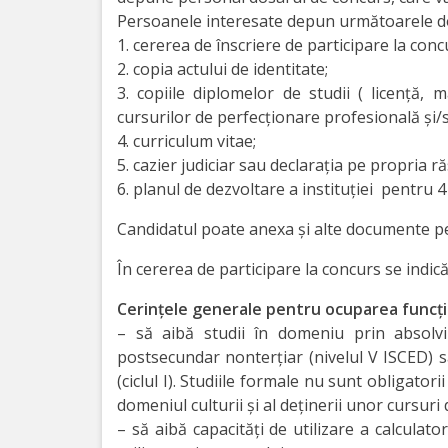
сада
Persoanele interesate depun următoarele 
1. cererea de înscriere de participare la con
№2*Родничок*
2. copia actului de identitate;
г.Отачь
3. copiile diplomelor de studii ( licență, m
cursurilor de perfecționare profesională și/s
Biserica
4. curriculum vitae;
5. cazier judiciar sau declaraţia pe propria 
Primăria
6. planul de dezvoltare a instituţiei pentru 4
Candidatul poate anexa şi alte documente pe
Primar
În cererea de participare la concurs se indică
Aparatul
Cerințele generale pentru ocuparea funcției
primăriei
– să aibă studii în domeniu prin absolvir
postsecundar nonterțiar (nivelul V ISCED) s
Regulamentul
(ciclul I). Studiile formale nu sunt obligatori
domeniul culturii și al deținerii unor cursuri
intern
– să aibă capacități de utilizare a calculato