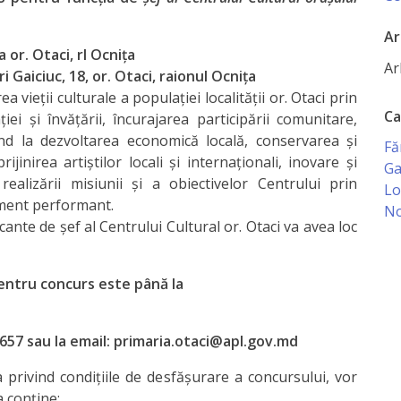
Ar
 or. Otaci, rl Ocniţa
Ar
ri Gaiciuc, 18, or. Otaci, raionul Ocniţa
a vieții culturale a populației localităţii or. Otaci prin
Ca
iei și învățării, încurajarea participării comunitare,
ind la dezvoltarea economică locală, conservarea și
Fă
jinirea artiștilor locali și internaționali, inovare și
Ga
ealizării misiunii și a obiectivelor Centrului prin
Lo
ment performant.
No
nte de şef al Centrului Cultural or. Otaci va avea loc
entru concurs este până la
657 sau la email:
primaria.otaci@apl.gov.md
a privind condiţiile de desfăşurare a concursului, vor
 conţine: