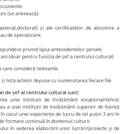
documente:
curs (se anexează);
asterat,doctorat) și ale certificatelor de absolvire a
au de specializare;
răspundere privind lipsa antecedentelor penale;
 ani (doar pentru funcţia de şef a centrului cultural)
 care consideră relevante.
 şi lista actelor depuse cu numerotarea fiecare file.
 de șef al centrului cultural sunt:
ea unei instituții de învățământ vocațional/tehnic
au a unei instituții de învățământ superior de licență
i în cazul unei experiențe de lucru de cel puțin 3 ani în
 de formare continuă în domeniul culturii;
rului în vederea elaborării unor lucrări/proiecte și de