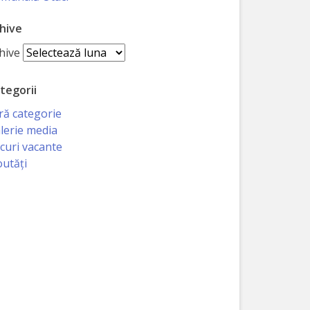
hive
hive
tegorii
ră categorie
lerie media
curi vacante
utăți