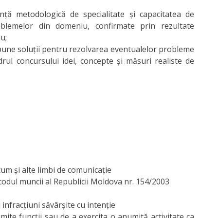
nţă metodologică de specialitate şi capacitatea de
roblemelor din domeniu, confirmate prin rezultate
u;
ropune soluţii pentru rezolvarea eventualelor probleme
adrul concursului idei, concepte și măsuri realiste de
cum și alte limbi de comunicație
din codul muncii al Republicii Moldova nr. 154/2003
infracțiuni săvârșite cu intenție
mite funcții sau de a exercita o anumită activitate ca