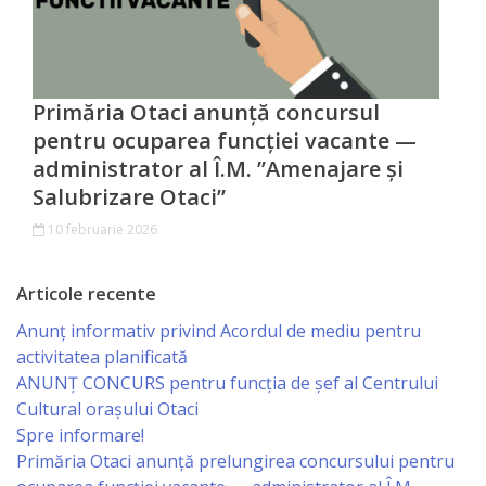
Deciziile
consiliului
Primăria Otaci anunță concursul
Procese-
pentru ocuparea funcției vacante —
Verbale
administrator al Î.M. ”Amenajare și
Salubrizare Otaci”
ale
10 februarie 2026
ședințelor
Articole recente
Transparență
Anunț informativ privind Acordul de mediu pentru
Proiecte
activitatea planificată
ANUNŢ CONCURS pentru funcţia de şef al Centrului
de
Cultural oraşului Otaci
decizii
Spre informare!
Primăria Otaci anunță prelungirea concursului pentru