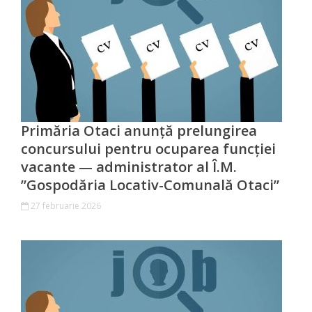
Investește
în
Otaci
Biblioteca
Primăria Otaci anunță prelungirea
concursului pentru ocuparea funcției
Grădinițe
vacante — administrator al Î.M.
”Gospodăria Locativ-Comunală Otaci”
Детский/
27 februarie 2026
сад
№1
«Солнышко».
Ясли/