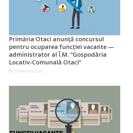
Organigrama
Dispozițiile
primarului
Primăria Otaci anunță concursul
pentru ocuparea funcției vacante —
Consiliul
administrator al Î.M. ”Gospodăria
Locativ-Comunală Otaci”
Secretarul
10 februarie 2026
consiliului
Componența
consiliului
Regulamentul
consiliului