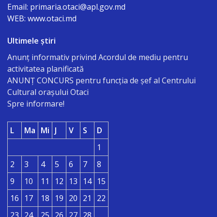
dezvoltare
Email: primaria.otaci@apl.gov.md
WEB: www.otaci.md
Regulamente
Ultimele știri
Taxe
Anunț informativ privind Acordul de mediu pentru
locale
activitatea planificată
ANUNŢ CONCURS pentru funcţia de şef al Centrului
Declarații
Cultural oraşului Otaci
Spre informare!
de
avere
L
Ma
Mi
J
V
S
D
1
Achiziții
2
3
4
5
6
7
8
publice
9
10
11
12
13
14
15
Invitații
16
17
18
19
20
21
22
de
23
24
25
26
27
28