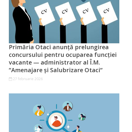
сада
№2*Родничок*
г.Отачь
Biserica
Primăria Otaci anunță prelungirea
concursului pentru ocuparea funcției
Primăria
vacante — administrator al Î.M.
”Amenajare și Salubrizare Otaci”
Primar
27 februarie 2026
Aparatul
primăriei
Regulamentul
intern