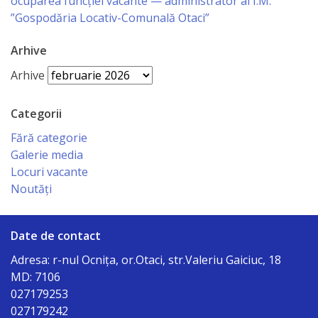
ocuparea funcției vacante — administrator al Î.M.
Consultări
”Gospodăria Locativ-Comunală Otaci”
publice
Arhive
Servicii
Arhive
Eliberare
Categorii
autorizații
Fără categorie
Galerie media
Ajutor
Locuri vacante
Noutăți
material
Informații
Date de contact
Adresa: r-nul Ocniţa, or.Otaci, str.Valeriu Gaiciuc, 18
Strategia
MD: 7106
de
027179253
027179242