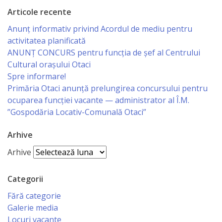
Organigrama
Articole recente
Anunț informativ privind Acordul de mediu pentru
Dispozițiile
activitatea planificată
ANUNŢ CONCURS pentru funcţia de şef al Centrului
primarului
Cultural oraşului Otaci
Spre informare!
Consiliul
Primăria Otaci anunță prelungirea concursului pentru
ocuparea funcției vacante — administrator al Î.M.
Secretarul
”Gospodăria Locativ-Comunală Otaci”
consiliului
Arhive
Componența
Arhive
consiliului
Categorii
Regulamentul
Fără categorie
Galerie media
consiliului
Locuri vacante