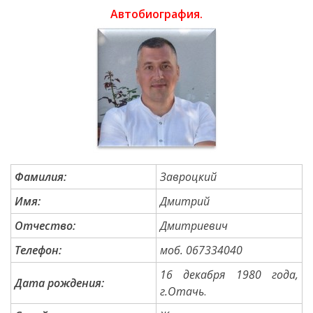
Автобиография.
Investește
în
Otaci
Biblioteca
Grădinițe
Фамилия:
Завроцкий
Детский/
Имя:
Дмитрий
сад
Отчество:
Дмитриевич
№1
Телефон:
моб. 067334040
«Солнышко».
16 декабря 1980 года,
Дата рождения:
г.Отачь
.
Ясли/