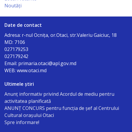
Noutăți
Deciziile
consiliului
Date de contact
Procese-
Adresa: r-nul Ocniţa, or.Otaci, str.Valeriu Gaiciuc, 18
MD: 7106
Verbale
027179253
ale
027179242
Email: primaria.otaci@apl.gov.md
ședințelor
WEB: www.otaci.md
Transparență
Ultimele știri
Anunț informativ privind Acordul de mediu pentru
Proiecte
activitatea planificată
de
ANUNŢ CONCURS pentru funcţia de şef al Centrului
Cultural oraşului Otaci
decizii
Spre informare!