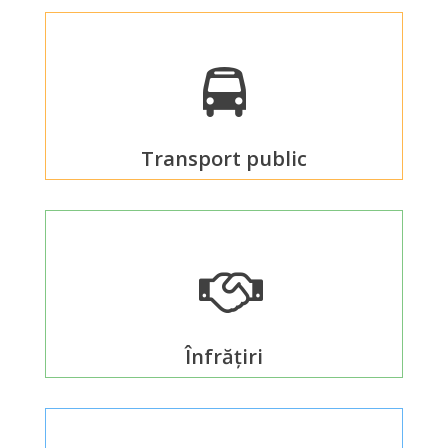
сада
№2*Родничок*
г.Отачь
Biserica
Transport public
Primăria
Primar
Aparatul
primăriei
Înfrățiri
Regulamentul
intern