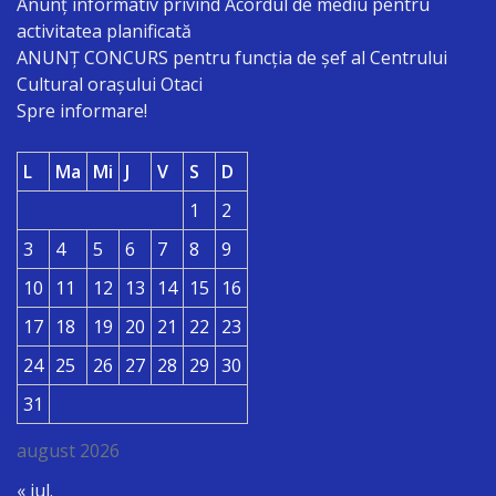
Anunț informativ privind Acordul de mediu pentru
activitatea planificată
ANUNŢ CONCURS pentru funcţia de şef al Centrului
Cultural oraşului Otaci
Spre informare!
L
Ma
Mi
J
V
S
D
1
2
3
4
5
6
7
8
9
10
11
12
13
14
15
16
17
18
19
20
21
22
23
24
25
26
27
28
29
30
31
august 2026
« iul.