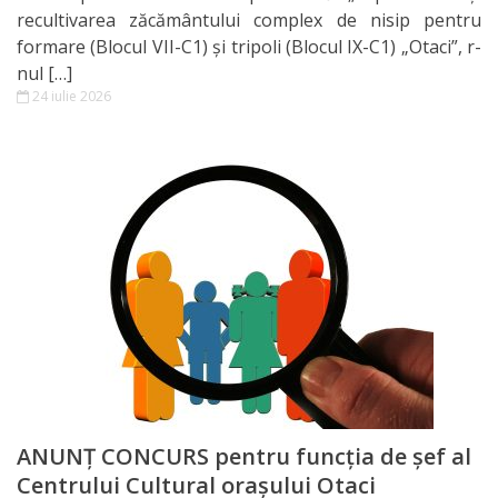
Consultări
recultivarea zăcământului complex de nisip pentru
publice
formare (Blocul VII-C1) și tripoli (Blocul IX-C1) „Otaci”, r-
nul […]
24 iulie 2026
Servicii
Eliberare
autorizații
Ajutor
material
Informații
Strategia
ANUNŢ CONCURS pentru funcţia de şef al
de
Centrului Cultural oraşului Otaci