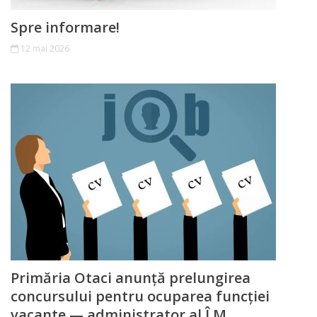
participare
Spre informare!
12 mai 2026
Rapoarte
Media
Noutăți
Galerie
media
Contacte
Primăria Otaci anunță prelungirea
concursului pentru ocuparea funcției
vacante — administrator al Î.M.