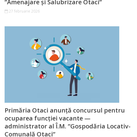
”Amenajare și Salubrizare Otaci”
27 februarie 2026
Primăria Otaci anunță concursul pentru
ocuparea funcției vacante —
administrator al Î.M. ”Gospodăria Locativ-
Comunală Otaci”