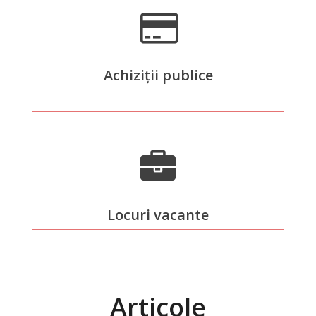
Organigrama
Dispozițiile
Achiziții publice
primarului
Consiliul
Secretarul
consiliului
Componența
Locuri vacante
consiliului
Regulamentul
Articole
consiliului