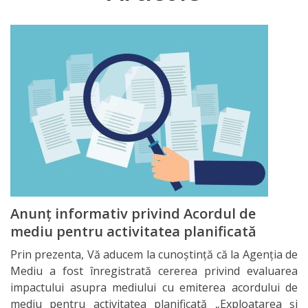
Deciziile
consiliului
Procese-
Verbale
ale
ședințelor
Transparență
Anunț informativ privind Acordul de
Proiecte
mediu pentru activitatea planificată
de
Prin prezenta, Vă aducem la cunoștință că la Agenția de
Mediu a fost înregistrată cererea privind evaluarea
decizii
impactului asupra mediului cu emiterea acordului de
mediu pentru activitatea planificată „Exploatarea și