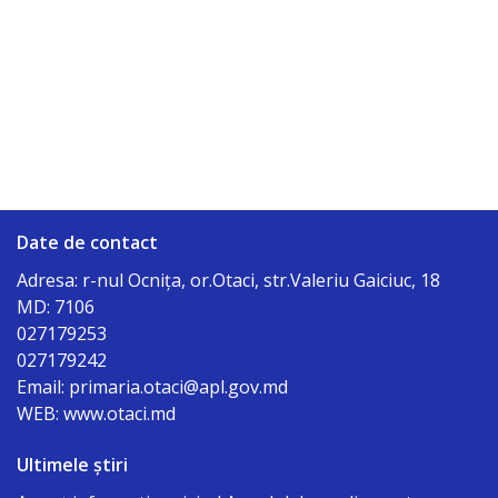
Date de contact
Adresa: r-nul Ocniţa, or.Otaci, str.Valeriu Gaiciuc, 18
MD: 7106
027179253
027179242
Email: primaria.otaci@apl.gov.md
WEB: www.otaci.md
Ultimele știri