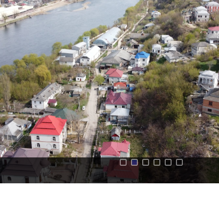
Investește
în
Otaci
Biblioteca
Grădinițe
Детский/
сад
№1
«Солнышко».
Ясли/