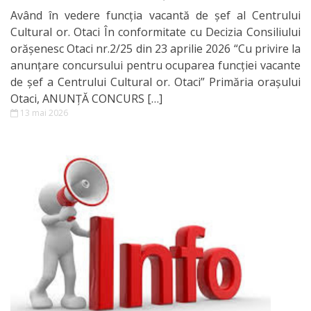
dezvoltare
Având în vedere funcţia vacantă de şef al Centrului
Cultural or. Otaci În conformitate cu Decizia Consiliului
Regulamente
orăşenesc Otaci nr.2/25 din 23 aprilie 2026 “Cu privire la
anunţare concursului pentru ocuparea funcţiei vacante
Taxe
de șef a Centrului Cultural or. Otaci” Primăria oraşului
locale
Otaci, ANUNŢĂ CONCURS […]
13 mai 2026
Declarații
de
avere
Achiziții
publice
Invitații
de