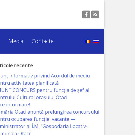
Media
Contacte
ticole recente
unț informativ privind Acordul de mediu
ntru activitatea planificată
UNŢ CONCURS pentru funcţia de şef al
ntrului Cultural oraşului Otaci
re informare!
imăria Otaci anunță prelungirea concursului
ntru ocuparea funcției vacante —
ministrator al Î.M. ”Gospodăria Locativ-
munală Otaci”