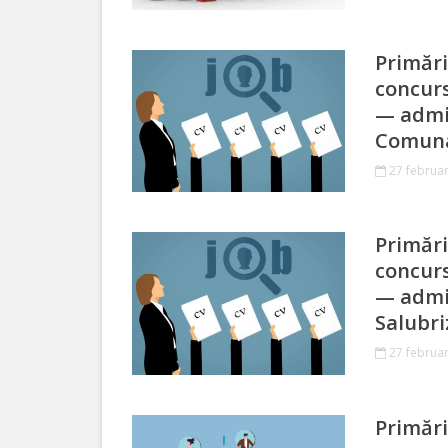
сада
№2*Родничок*
Primări
г.Отачь
concurs
— admin
Biserica
Comuna
27 februar
Primăria
Primar
Primări
concurs
Aparatul
— admin
Salubri
primăriei
27 februar
Regulamentul
intern
Primări