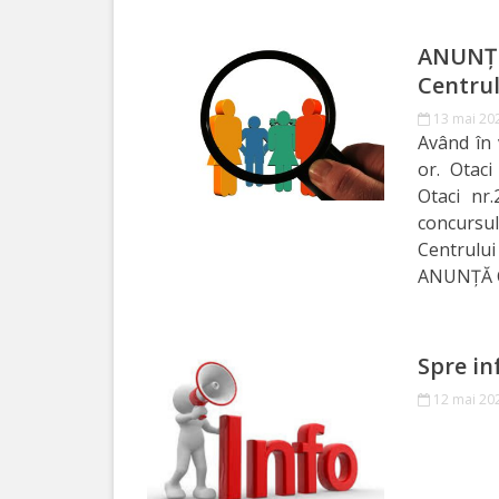
Investește
ANUNŢ 
în
Centrul
Otaci
13 mai 20
Având în 
or. Otaci
Biblioteca
Otaci nr.
concursu
Grădinițe
Centrulu
ANUNŢĂ 
Детский/
сад
Spre in
№1
12 mai 20
«Солнышко».
Ясли/