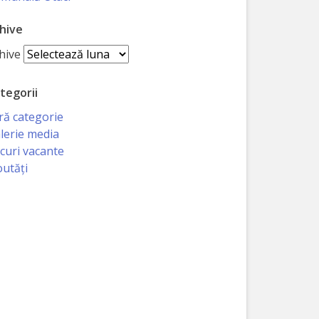
hive
hive
tegorii
ră categorie
lerie media
curi vacante
utăți