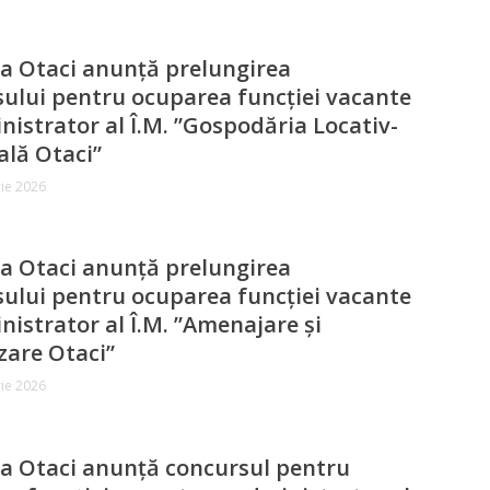
a Otaci anunță prelungirea
ului pentru ocuparea funcției vacante
istrator al Î.M. ”Gospodăria Locativ-
lă Otaci”
ie 2026
a Otaci anunță prelungirea
ului pentru ocuparea funcției vacante
istrator al Î.M. ”Amenajare și
zare Otaci”
ie 2026
a Otaci anunță concursul pentru