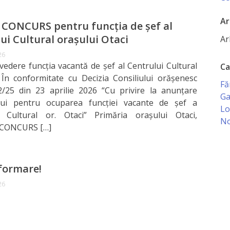
Ar
CONCURS pentru funcţia de şef al
ui Cultural oraşului Otaci
Ar
26
vedere funcţia vacantă de şef al Centrului Cultural
Ca
 În conformitate cu Decizia Consiliului orăşenesc
Fă
2/25 din 23 aprilie 2026 “Cu privire la anunţare
Ga
lui pentru ocuparea funcţiei vacante de șef a
Lo
i Cultural or. Otaci” Primăria oraşului Otaci,
No
CONCURS […]
formare!
26