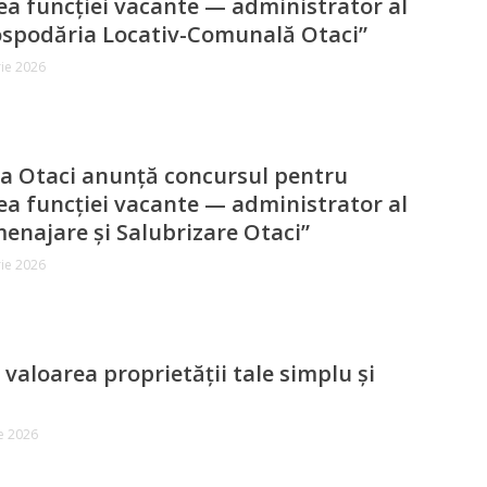
a funcției vacante — administrator al
ospodăria Locativ-Comunală Otaci”
ie 2026
a Otaci anunță concursul pentru
a funcției vacante — administrator al
menajare și Salubrizare Otaci”
ie 2026
ă valoarea proprietății tale simplu și
e 2026