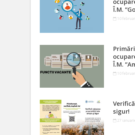
ocupare
Organigrama
Î.M. ”G
10 februar
Dispozițiile
primarului
Primări
Consiliul
ocupare
Î.M. ”A
Secretarul
10 februar
consiliului
Componența
consiliului
Verific
sigur!
Regulamentul
27 ianuari
consiliului