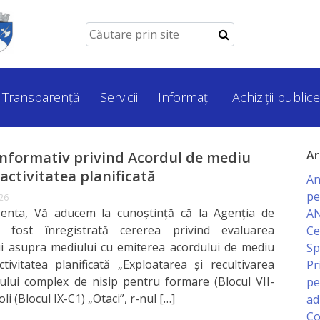
Transparență
Servicii
Informații
Achiziții publice
Ar
nformativ privind Acordul de mediu
activitatea planificată
An
pe
026
zenta, Vă aducem la cunoștință că la Agenția de
AN
fost înregistrată cererea privind evaluarea
Ce
i asupra mediului cu emiterea acordului de mediu
Sp
tivitatea planificată „Exploatarea și recultivarea
Pr
lui complex de nisip pentru formare (Blocul VII-
pe
poli (Blocul IX-C1) „Otaci”, r-nul […]
ad
Co