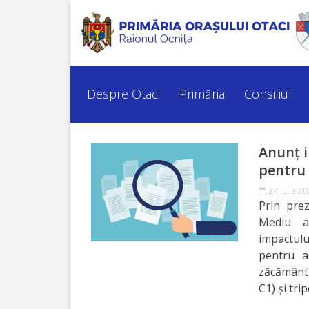
Despre
Otaci
Despre Otaci
Primăria
Consiliul
Istoria
orașului
Anunț i
pentru 
Simbolurile
24 iulie 2
orașului
Prin pre
Mediu a 
Personalități
impactulu
pentru ac
marcante
zăcământu
C1) și tri
Turism