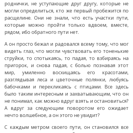
роднички, не уступающие друг другу, которые не
participare
могли определиться, кто же первый пробежится по
расщелине. Они не знали, что есть участки пути,
Rapoarte
которые можно пройти только вдвоем, вместе,
рядом, ибо обратного пути нет.
Media
А он просто бежал и радовался всему тому, что мог
видеть глаз, что могли чувствовать его тоненькие
Noutăți
струйки, то спотыкаясь, то падая, то взбираясь на
пригорок, и снова падая, с болью познавая этот
Galerie
мир, умиленно восхищаясь его красотами,
media
разглядывая леса и цветочные полянки, любуясь
бабочками и перекликаясь с птицами. Все здесь
было таким интересным и захватывающим, что он
Contacte
не понимал, как можно вдруг взять и остановиться?
А вдруг за следующим поворотом его ожидает
нечто волшебное, а он этого не увидит?
С каждым метром своего пути, он становился все