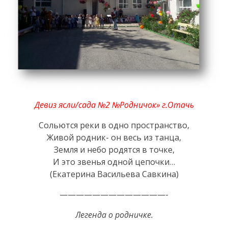
Organigrama
Dispozițiile
primarului
Consiliul
Девиз ясли/сада №2 №Родничок» г.Отачь
Secretarul
Сольются реки в одно пространство,
consiliului
Живой родник- он весь из танца,
Земля и небо родятся в точке,
Componența
И это звенья одной цепочки…
consiliului
(Екатерина Васильева Савкина)
—————————————-
Regulamentul
Легенда о родничке.
consiliului