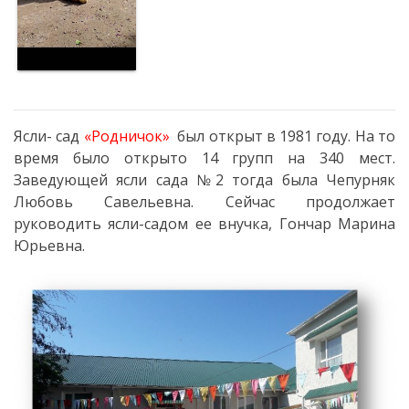
сада
№2*Родничок*
г.Отачь
Biserica
Ясли- сад
«Родничок»
был открыт в 1981 году. На то
время было открыто 14 групп на 340 мест.
Primăria
Заведующей ясли сада №2 тогда была Чепурняк
Любовь Савельевна. Сейчас продолжает
Primar
руководить ясли-садом ее внучка, Гончар Марина
Юрьевна.
Aparatul
primăriei
Regulamentul
intern