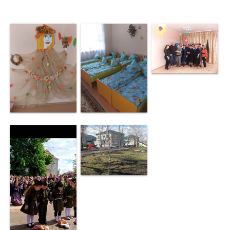
Investește
în
Otaci
Biblioteca
Grădinițe
Детский/
сад
№1
«Солнышко».
Ясли/