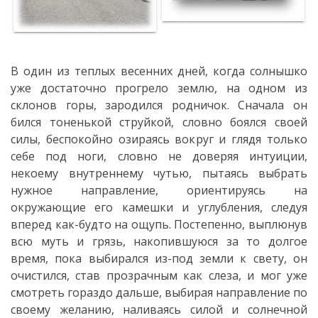
Consultări
publice
Servicii
В один из теплых весенних дней, когда солнышко
уже достаточно прогрело землю, на одном из
Eliberare
склонов горы, зародился родничок. Сначала он
бился тоненькой струйкой, словно боялся своей
autorizații
силы, беспокойно озираясь вокруг и глядя только
себе под ноги, словно не доверяя интуиции,
Ajutor
некоему внутреннему чутью, пытаясь выбрать
material
нужное направление, ориентируясь на
окружающие его камешки и углубления, следуя
вперед как-будто на ощупь. Постепенно, выплюнув
Informații
всю муть и грязь, накопившуюся за то долгое
время, пока выбирался из-под земли к свету, он
Strategia
очистился, став прозрачным как слеза, и мог уже
de
смотреть гораздо дальше, выбирая направление по
своему желанию, наливаясь силой и солнечной