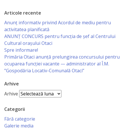
Articole recente
Anunț informativ privind Acordul de mediu pentru
activitatea planificată
ANUNŢ CONCURS pentru funcţia de şef al Centrului
Cultural oraşului Otaci
Spre informare!
Primăria Otaci anunță prelungirea concursului pentru
ocuparea funcției vacante — administrator al Î.M.
”Gospodăria Locativ-Comunală Otaci”
Arhive
Arhive
Categorii
Fără categorie
Galerie media