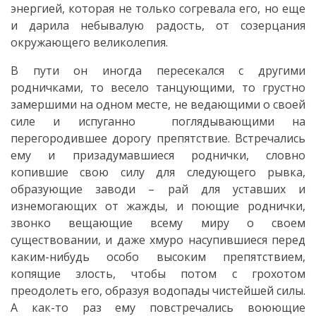
dezvoltare
энергией, которая не только согревала его, но еще
и дарила небывалую радость, от созерцания
Regulamente
окружающего великолепия.
Taxe
В пути он иногда пересекался с другими
родничками, то весело танцующими, то грустно
locale
замершими на одном месте, не ведающими о своей
силе и испуганно поглядывающими на
Declarații
перегородившее дорогу препятствие. Встречались
ему и призадумавшиеся роднички, словно
de
копившие свою силу для следующего рывка,
avere
образующие заводи – рай для уставших и
изнемогающих от жажды, и поющие роднички,
Achiziții
звонко вещающие всему миру о своем
существовании, и даже хмуро насупившиеся перед
publice
каким-нибудь особо высоким препятствием,
копящие злость, чтобы потом с грохотом
Invitații
преодолеть его, образуя водопады чистейшей силы.
de
А как-то раз ему повстречались воюющие