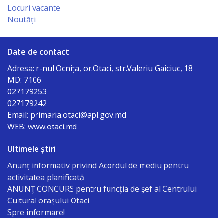
Locuri vacante
Noutăți
Date de contact
Adresa: r-nul Ocniţa, or.Otaci, str.Valeriu Gaiciuc, 18
MD: 7106
027179253
027179242
Email: primaria.otaci@apl.gov.md
WEB: www.otaci.md
Ultimele știri
Anunț informativ privind Acordul de mediu pentru
activitatea planificată
ANUNŢ CONCURS pentru funcţia de şef al Centrului
Cultural oraşului Otaci
Spre informare!