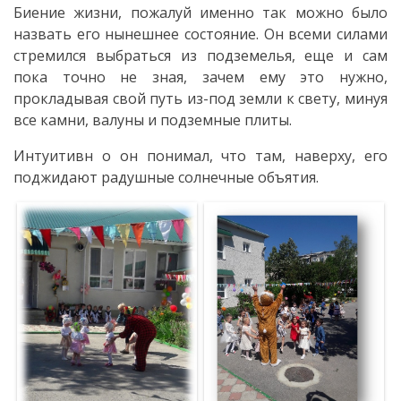
Биение жизни, пожалуй именно так можно было
Deciziile
назвать его нынешнее состояние. Он всеми силами
стремился выбраться из подземелья, еще и сам
consiliului
пока точно не зная, зачем ему это нужно,
прокладывая свой путь из-под земли к свету, минуя
Procese-
все камни, валуны и подземные плиты.
Verbale
Интуитивн о он понимал, что там, наверху, его
ale
поджидают радушные солнечные объятия.
ședințelor
Transparență
Proiecte
de
decizii