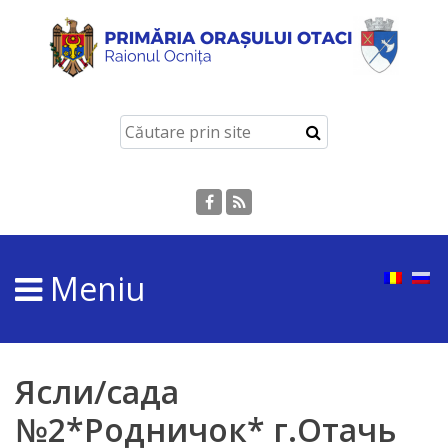
Despre
Otaci
Istoria
orașului
Simbolurile
Meniu
orașului
Personalități
marcante
Ясли/сада
№2*Родничок* г.Отачь
Turism