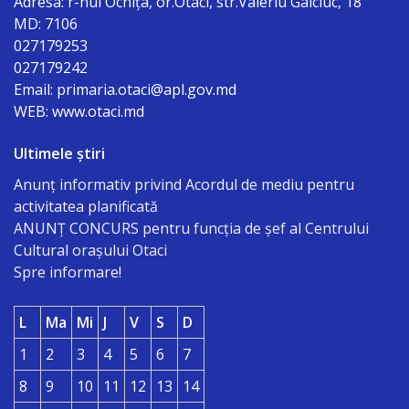
Adresa: r-nul Ocniţa, or.Otaci, str.Valeriu Gaiciuc, 18
Organigrama
MD: 7106
027179253
Dispozițiile
027179242
Email: primaria.otaci@apl.gov.md
primarului
WEB: www.otaci.md
Consiliul
Ultimele știri
Anunț informativ privind Acordul de mediu pentru
Secretarul
activitatea planificată
consiliului
ANUNŢ CONCURS pentru funcţia de şef al Centrului
Cultural oraşului Otaci
Spre informare!
Componența
consiliului
L
Ma
Mi
J
V
S
D
1
Regulamentul
2
3
4
5
6
7
8
9
10
11
12
13
14
consiliului