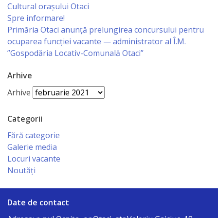
сада
Cultural oraşului Otaci
Spre informare!
№2*Родничок*
Primăria Otaci anunță prelungirea concursului pentru
г.Отачь
ocuparea funcției vacante — administrator al Î.M.
”Gospodăria Locativ-Comunală Otaci”
Biserica
Arhive
Primăria
Arhive
Primar
Categorii
Fără categorie
Aparatul
Galerie media
Locuri vacante
primăriei
Noutăți
Regulamentul
Date de contact
intern