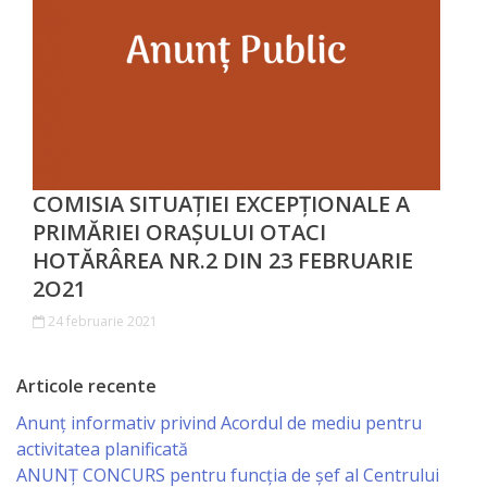
Investește
în
Otaci
Biblioteca
COMISIA SITUAȚIEI EXCEPȚIONALE A
PRIMĂRIEI ORAȘULUI OTACI
Grădinițe
HOTĂRÂREA NR.2 DIN 23 FEBRUARIE
2O21
Детский/
24 februarie 2021
сад
№1
Articole recente
«Солнышко».
Anunț informativ privind Acordul de mediu pentru
activitatea planificată
Ясли/
ANUNŢ CONCURS pentru funcţia de şef al Centrului