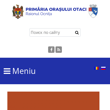
Отачь
История
города
Символы
города
Meniu
Известные
личности
Туризм