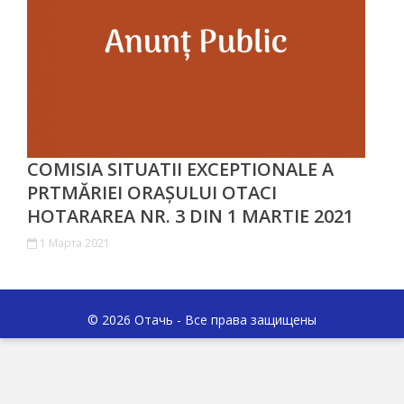
Инвестируйте
в
Отачь
Библиотека
Детские
COMISIA SITUATII EXCEPTIONALE A
PRTMĂRIEI ORAȘULUI OTACI
сады
HOTARAREA NR. 3 DIN 1 MARTIE 2021
Детский/
1 Марта 2021
сад
№1
© 2026 Отачь - Все права защищены
«Солнышко».
Ясли/