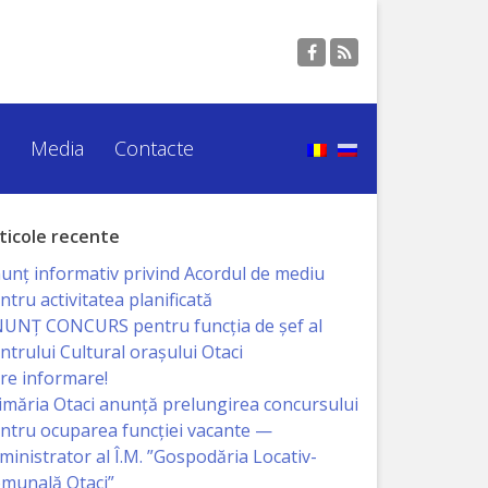
Media
Contacte
ticole recente
unț informativ privind Acordul de mediu
ntru activitatea planificată
UNŢ CONCURS pentru funcţia de şef al
ntrului Cultural oraşului Otaci
re informare!
imăria Otaci anunță prelungirea concursului
ntru ocuparea funcției vacante —
ministrator al Î.M. ”Gospodăria Locativ-
munală Otaci”