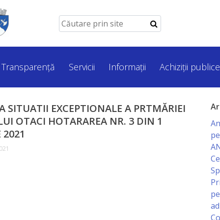
Transparență
Servicii
Informații
Achiziții publice
Ar
A SITUATII EXCEPTIONALE A PRTMĂRIEI
UI OTACI HOTARAREA NR. 3 DIN 1
An
 2021
pe
AN
2021
Ce
Sp
Pr
pe
ad
Co