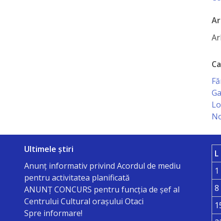
Ar
Ar
Ca
Fă
Ga
Lo
No
Ultimele știri
L
Anunț informativ privind Acordul de mediu
1
pentru activitatea planificată
8
ANUNŢ CONCURS pentru funcţia de şef al
Centrului Cultural oraşului Otaci
1
Spre informare!