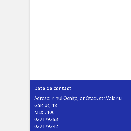
Investește
în
Otaci
Biblioteca
Grădinițe
Детский/
сад
Date de contact
№1
Adresa: r-nul Ocniţa, or.Otaci, str.Valeriu
Gaiciuc, 18
«Солнышко».
MD: 7106
027179253
Ясли/
027179242