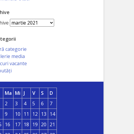
hive
hive
tegorii
ră categorie
lerie media
curi vacante
utăți
Ma
Mi
J
V
S
D
2
3
4
5
6
7
9
10
11
12
13
14
5
16
17
18
19
20
21