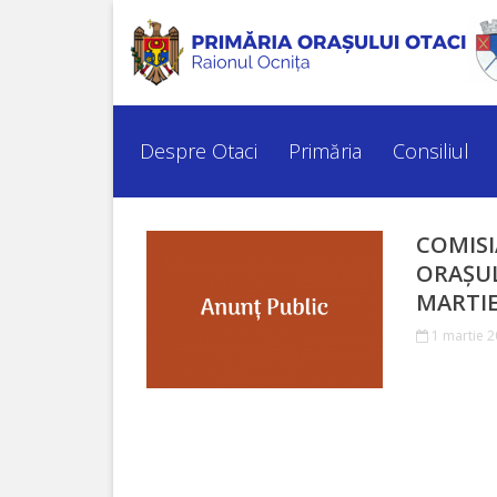
Despre
Otaci
Despre Otaci
Primăria
Consiliul
Istoria
orașului
COMISI
ORAȘUL
Simbolurile
MARTIE
orașului
1 martie 
Personalități
marcante
Turism