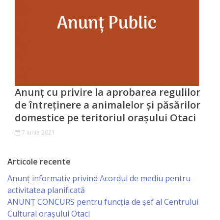
Investește
în
Otaci
Biblioteca
Anunț cu privire la aprobarea regulilor
de întreținere a animalelor și păsărilor
Grădinițe
domestice pe teritoriul orașului Otaci
Детский/
7 iunie 2021
сад
Articole recente
№1
Anunț informativ privind Acordul de mediu pentru
«Солнышко».
activitatea planificată
ANUNŢ CONCURS pentru funcţia de şef al Centrului
Ясли/
Cultural oraşului Otaci