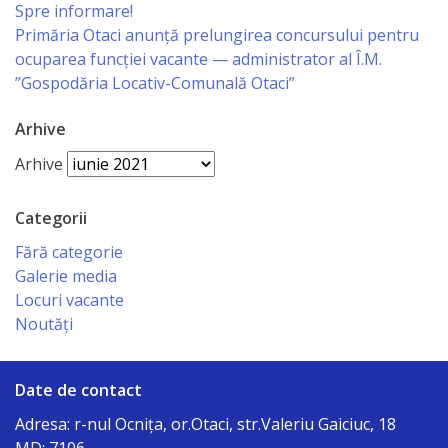
Spre informare!
сада
Primăria Otaci anunță prelungirea concursului pentru
№2*Родничок*
ocuparea funcției vacante — administrator al Î.M.
”Gospodăria Locativ-Comunală Otaci”
г.Отачь
Arhive
Biserica
Arhive
Primăria
Categorii
Primar
Fără categorie
Galerie media
Aparatul
Locuri vacante
Noutăți
primăriei
Regulamentul
Date de contact
intern
Adresa: r-nul Ocniţa, or.Otaci, str.Valeriu Gaiciuc, 18