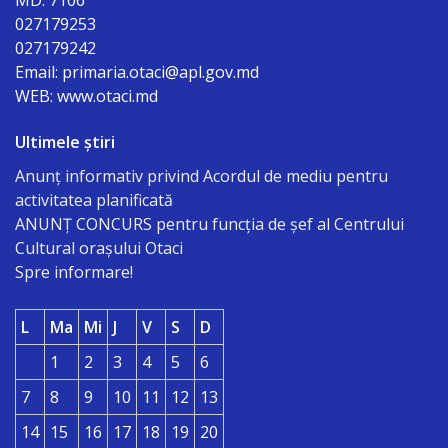
MD: 7106
Organigrama
027179253
027179242
Email: primaria.otaci@apl.gov.md
Dispozițiile
WEB: www.otaci.md
primarului
Ultimele știri
Consiliul
Anunț informativ privind Acordul de mediu pentru
activitatea planificată
Secretarul
ANUNŢ CONCURS pentru funcţia de şef al Centrului
Cultural oraşului Otaci
consiliului
Spre informare!
Componența
L
Ma
Mi
J
V
S
D
consiliului
1
2
3
4
5
6
Regulamentul
7
8
9
10
11
12
13
consiliului
14
15
16
17
18
19
20