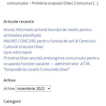
сада
concursului – Primăria oraşului Otaci; Concursul […]
№2*Родничок*
г.Отачь
Articole recente
Anunț informativ privind Acordul de mediu pentru
Biserica
activitatea planificată
ANUNŢ CONCURS pentru funcţia de şef al Centrului
Primăria
Cultural oraşului Otaci
Spre informare!
Primar
Primăria Otaci anunță prelungirea concursului pentru
ocuparea funcției vacante — administrator al Î.M.
Aparatul
”Gospodăria Locativ-Comunală Otaci”
primăriei
Arhive
Arhive
Regulamentul
intern
Categorii