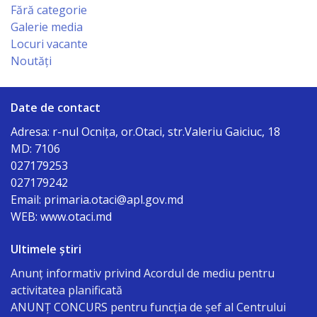
Fără categorie
Organigrama
Galerie media
Locuri vacante
Dispozițiile
Noutăți
primarului
Date de contact
Consiliul
Adresa: r-nul Ocniţa, or.Otaci, str.Valeriu Gaiciuc, 18
MD: 7106
Secretarul
027179253
consiliului
027179242
Email: primaria.otaci@apl.gov.md
Componența
WEB: www.otaci.md
consiliului
Ultimele știri
Anunț informativ privind Acordul de mediu pentru
Regulamentul
activitatea planificată
consiliului
ANUNŢ CONCURS pentru funcţia de şef al Centrului