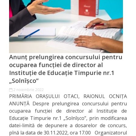
Investește
în
Otaci
Biblioteca
Anunț prelungirea concursului pentru
ocuparea funcţiei de director al
Grădinițe
Instituţie de Educaţie Timpurie nr.1
„Solnîşco”
Детский/
2 noiembrie 2022
сад
PRIMĂRIA ORAŞULUI OTACI, RAIONUL OCNIŢA
№1
ANUNŢĂ Despre prelungirea concursului pentru
ocuparea funcţiei de director al Instituţie de
«Солнышко».
Educaţie Timpurie nr.1 „Solnîşco”, prin modificarea
datei-limită de depunere a dosarelor de concurs,
Ясли/
pînă la data de 30.11.2022, ora 17.00 Organizatorul