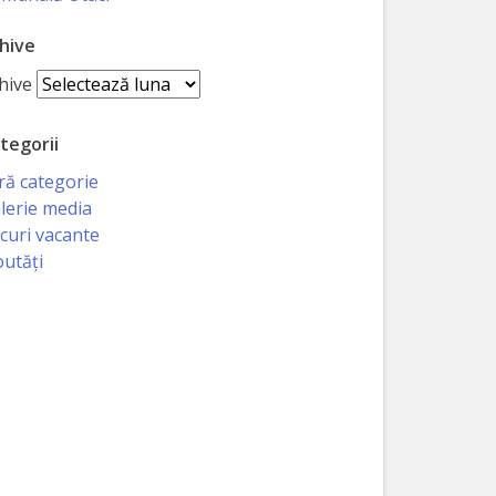
hive
hive
tegorii
ră categorie
lerie media
curi vacante
utăți