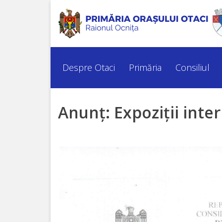
Despre
Otaci
Despre Otaci
Primăria
Consiliul
Istoria
orașului
Anunț: Expoziții inte
Simbolurile
orașului
Personalități
marcante
Turism