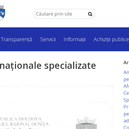
Transparență
Servicii
Informații
Achiziții publice
rnaționale specializate
Ar
An
pe
AN
Ce
Sp
Pr
pe
ad
Co