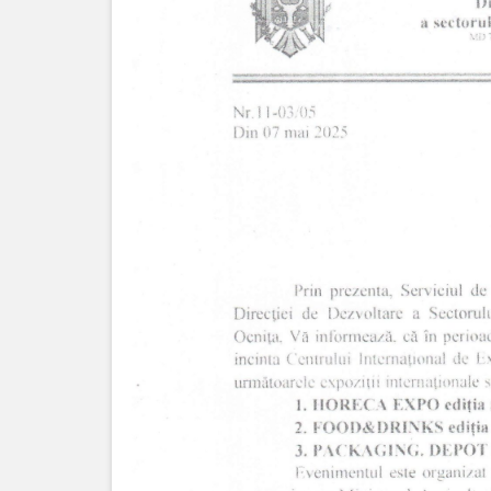
Investește
în
Otaci
Biblioteca
Grădinițe
Детский/
сад
№1
«Солнышко».
Ясли/