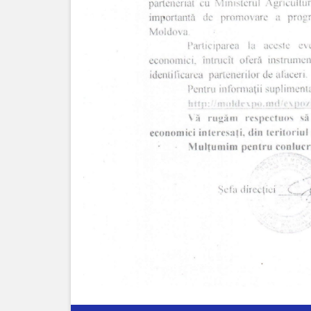
сада
№2*Родничок*
г.Отачь
Biserica
Primăria
Primar
Aparatul
primăriei
Regulamentul
intern