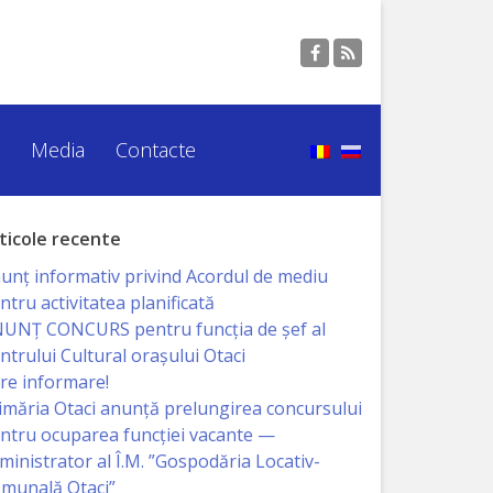
Media
Contacte
ticole recente
unț informativ privind Acordul de mediu
ntru activitatea planificată
UNŢ CONCURS pentru funcţia de şef al
ntrului Cultural oraşului Otaci
re informare!
imăria Otaci anunță prelungirea concursului
ntru ocuparea funcției vacante —
ministrator al Î.M. ”Gospodăria Locativ-
munală Otaci”