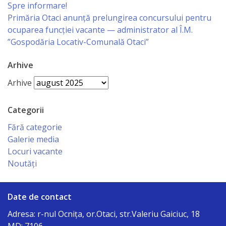
Spre informare!
сада
Primăria Otaci anunță prelungirea concursului pentru
№2*Родничок*
ocuparea funcției vacante — administrator al Î.M.
”Gospodăria Locativ-Comunală Otaci”
г.Отачь
Arhive
Biserica
Arhive
Primăria
Categorii
Primar
Fără categorie
Galerie media
Aparatul
Locuri vacante
Noutăți
primăriei
Regulamentul
Date de contact
intern
Adresa: r-nul Ocniţa, or.Otaci, str.Valeriu Gaiciuc, 18