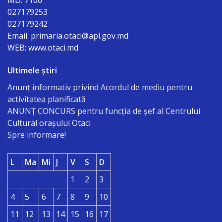
MD: 7106
Organigrama
027179253
027179242
Email: primaria.otaci@apl.gov.md
Dispozițiile
WEB: www.otaci.md
primarului
Ultimele știri
Consiliul
Anunț informativ privind Acordul de mediu pentru
activitatea planificată
Secretarul
ANUNŢ CONCURS pentru funcţia de şef al Centrului
Cultural oraşului Otaci
consiliului
Spre informare!
Componența
L
Ma
Mi
J
V
S
D
consiliului
1
2
3
Regulamentul
4
5
6
7
8
9
10
consiliului
11
12
13
14
15
16
17