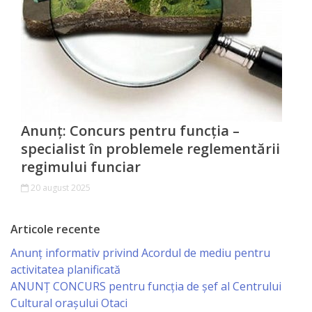
Investește
în
Otaci
Biblioteca
Anunț: Concurs pentru funcția –
specialist în problemele reglementării
Grădinițe
regimului funciar
Детский/
20 august 2025
сад
Articole recente
№1
Anunț informativ privind Acordul de mediu pentru
«Солнышко».
activitatea planificată
ANUNŢ CONCURS pentru funcţia de şef al Centrului
Ясли/
Cultural oraşului Otaci